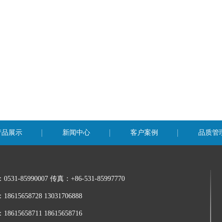
产品展示
新闻中心
客户案例
品质管
：
0531-85990007 传真：+86-531-85997770
：
18615658728 13031706888
：
18615658711 18615658716